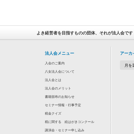
よき経営者を目指すものの団体、それが法人会です
法人会メニュー
アーカ
ア
入会のご案内
ー
カ
八女法人会について
イ
法人会とは
ブ
法人会のメリット
書籍頒布のお知らせ
セミナー情報・行事予定
税金クイズ
税に関する 絵はがきコンクール
講演会・セミナー申し込み