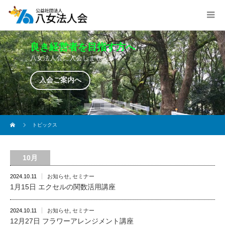
良き経営者を目指す方へ
良き経営者を目指す方へ
良き経営者を目指す方へ
八女法人会に入会しませんか？
八女法人会に入会しませんか？
八女法人会に入会しませんか？
入会ご案内へ
入会ご案内へ
入会ご案内へ
入会ご案内へ
入会ご案内へ
入会ご案内へ
トピックス
10月
2024.10.11
お知らせ
,
セミナー
1月15日 エクセルの関数活用講座
2024.10.11
お知らせ
,
セミナー
12月27日 フラワーアレンジメント講座