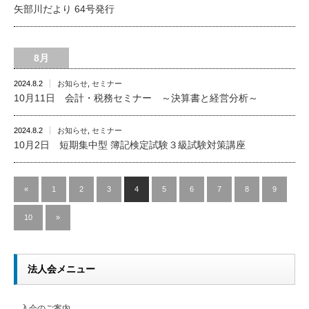
矢部川だより 64号発行
8月
2024.8.2
お知らせ
,
セミナー
10月11日 会計・税務セミナー ～決算書と経営分析～
2024.8.2
お知らせ
,
セミナー
10月2日 短期集中型 簿記検定試験３級試験対策講座
«
1
2
3
4
5
6
7
8
9
10
»
法人会メニュー
入会のご案内