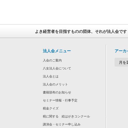
よき経営者を目指すものの団体、それが法人会です
法人会メニュー
アーカ
ア
入会のご案内
ー
カ
八女法人会について
イ
法人会とは
ブ
法人会のメリット
書籍頒布のお知らせ
セミナー情報・行事予定
税金クイズ
税に関する 絵はがきコンクール
講演会・セミナー申し込み